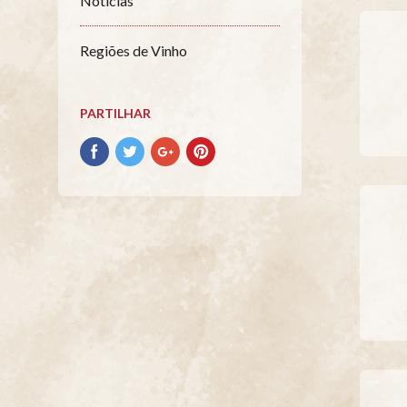
Notícias
Regiões de Vinho
PARTILHAR
Partilhar
Partilhar
Partilhar
Partilhar
no
no
no
no
Facebook
Twitter
Google+
Pinterest