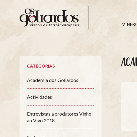
Os
Goliardos
-
VINHO 
vinhos de terroir europeus
Vinhos
de
Terroir
Europeus
ACA
CATEGORIAS
Academia dos Goliardos
Actividades
Entrevistas a produtores Vinho
ao Vivo 2018