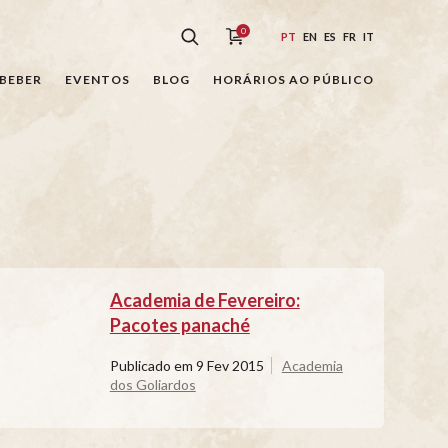
0
PT
EN
ES
FR
IT
BEBER
EVENTOS
BLOG
HORÁRIOS AO PÚBLICO
Academia de Fevereiro:
Pacotes panaché
Publicado em
9 Fev 2015
Academia
dos Goliardos