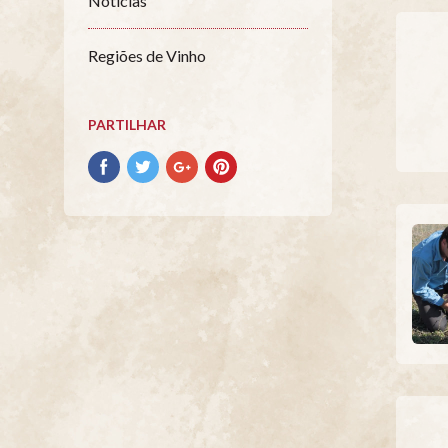
Notícias
Regiões de Vinho
PARTILHAR
Partilhar
Partilhar
Partilhar
Partilhar
no
no
no
no
Facebook
Twitter
Google+
Pinterest