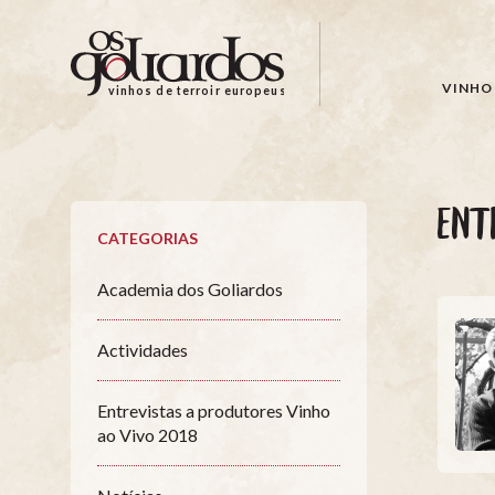
Os
Goliardos
-
VINHO 
vinhos de terroir europeus
Vinhos
de
Terroir
Europeus
ENT
CATEGORIAS
Academia dos Goliardos
Actividades
Entrevistas a produtores Vinho
ao Vivo 2018