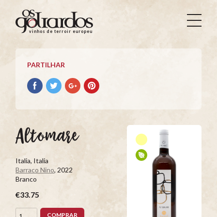
Os
Goliardos
vinhos de terroir europeus
-
Vinhos
de
PARTILHAR
Terroir
Europeus
Partilhar
Partilhar
Partilhar
Partilhar
no
no
no
no
Facebook
Twitter
Google+
Pinterest
Altomare
Italia, Italia
Barraco Nino
, 2022
Branco
€33.75
COMPRAR