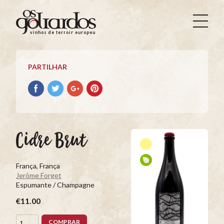
Os
Goliardos
vinhos de terroir europeus
-
Vinhos
de
PARTILHAR
Terroir
Europeus
Partilhar
Partilhar
Partilhar
Partilhar
no
no
no
no
Facebook
Twitter
Google+
Pinterest
Cidre Brut
França, França
Jerôme Forget
Espumante / Champagne
€11.00
COMPRAR