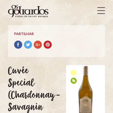
Os
Goliardos
vinhos de terroir europeus
-
Vinhos
de
PARTILHAR
Terroir
Europeus
Partilhar
Partilhar
Partilhar
Partilhar
no
no
no
no
Facebook
Twitter
Google+
Pinterest
Cuvée
Special
(Chardonnay-
Savagnin