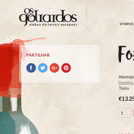
Os
Goliardos
-
VINHO 
vinhos de terroir europeus
Vinhos
de
Terroir
Fo
Europeus
PARTILHAR
Partilhar
Partilhar
Partilhar
Partilhar
no
no
no
no
Alentejo
Facebook
Twitter
Google+
Pinterest
Dominó
Tinto
€13.2