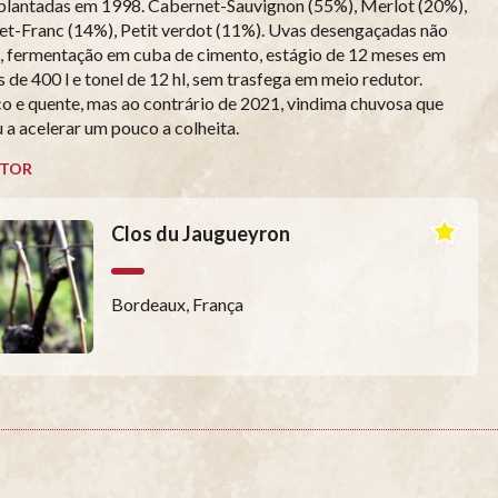
plantadas em 1998. Cabernet-Sauvignon (55%), Merlot (20%),
t-Franc (14%), Petit verdot (11%). Uvas desengaçadas não
, fermentação em cuba de cimento, estágio de 12 meses em
s de 400 l e tonel de 12 hl, sem trasfega em meio redutor.
o e quente, mas ao contrário de 2021, vindima chuvosa que
 a acelerar um pouco a colheita.
TOR
Clos du Jaugueyron
Bordeaux, França