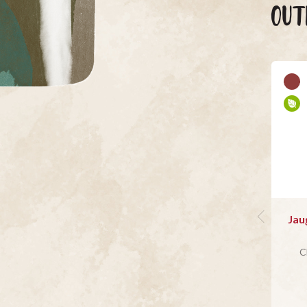
OUT
Jau
C