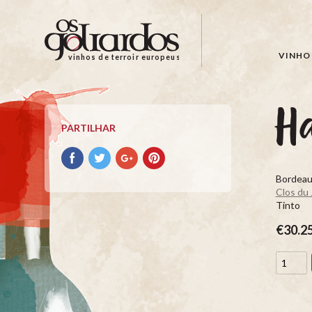
Os
Goliardos
-
VINHO 
vinhos de terroir europeus
Vinhos
de
Terroir
H
Europeus
PARTILHAR
Partilhar
Partilhar
Partilhar
Partilhar
no
no
no
no
Bordeau
Facebook
Twitter
Google+
Pinterest
Clos du
Tinto
€30.2