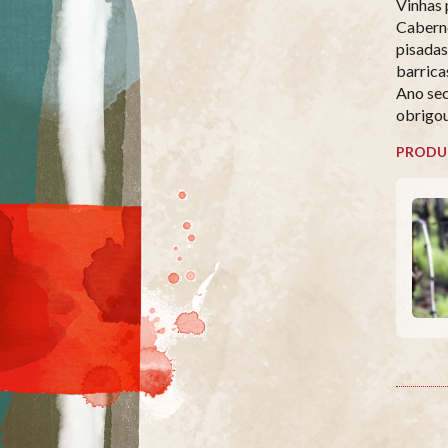
Vinhas 
Caberne
pisadas
barrica
Ano sec
obrigou
PRODU