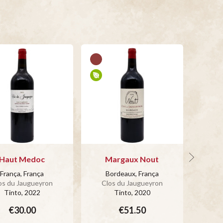
Haut Medoc
Margaux Nout
M
França, França
Bordeaux, França
Bo
os du Jaugueyron
Clos du Jaugueyron
Clo
Tinto
, 2022
Tinto
, 2020
€30.00
€51.50