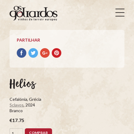
Os
Goliardos
vinhos de terroir europeus
-
Vinhos
de
PARTILHAR
Terroir
Europeus
Partilhar
Partilhar
Partilhar
Partilhar
no
no
no
no
Facebook
Twitter
Google+
Pinterest
Helios
Cefalónia, Grécia
Sclavos
, 2024
Branco
€17.75
COMPRAR