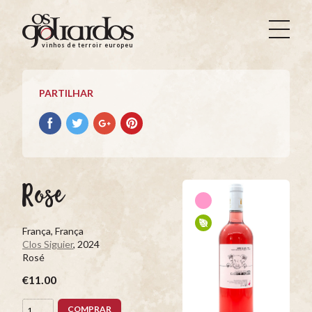
Os
Goliardos
vinhos de terroir europeus
-
Vinhos
de
PARTILHAR
Terroir
Europeus
Partilhar
Partilhar
Partilhar
Partilhar
no
no
no
no
Facebook
Twitter
Google+
Pinterest
Rose
França, França
Clos Siguier
, 2024
Rosé
€11.00
COMPRAR